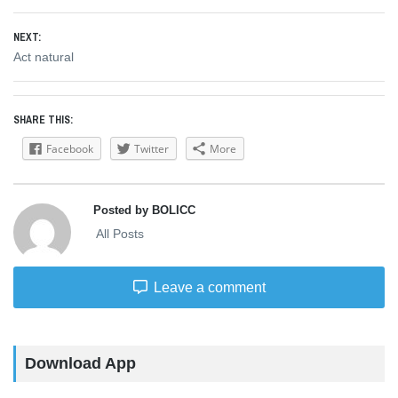
post:
NEXT:
Next
Act natural
post:
SHARE THIS:
Facebook
Twitter
More
Posted by BOLICC
All Posts
Leave a comment
Download App