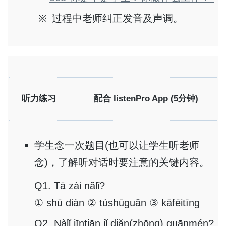
过程中老师纠正发音及声调。
听力练习
配合 listenPro App (5分钟)
学生念一次题目(也可以让学生听老师
念)，了解听对话时要注意的关键内容。
Q1. Tā zài nălǐ?
① shū diàn ② túshūguăn ③ kāfēitīng
Q2. Nàlǐ jīntiān jǐ diăn(zhōng) guānmén?