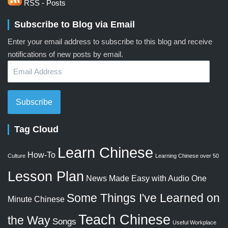
RSS - Posts
Subscribe to Blog via Email
Enter your email address to subscribe to this blog and receive
notifications of new posts by email.
Email
Address
Subscribe
Tag Cloud
Learn Chinese
How-To
Culture
Learning Chinese over 50
Lesson Plan
News Made Easy with Audio
One
Some Things I've Learned on
Minute Chinese
Teach Chinese
the Way
Songs
Useful Workplace