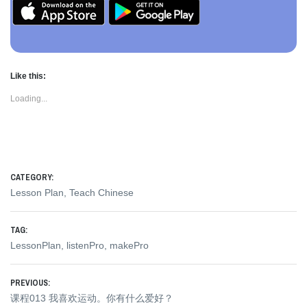
Like this:
Loading...
CATEGORY:
Lesson Plan
,
Teach Chinese
TAG:
LessonPlan
,
listenPro
,
makePro
Post
PREVIOUS:
Previous
课程013 我喜欢运动。你有什么爱好？
navigation