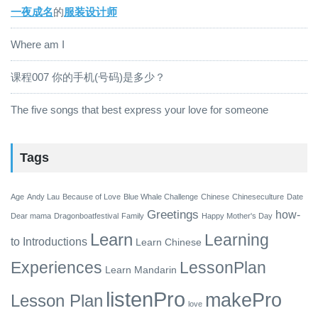
一夜成名
的
服装设计师
Where am I
课程007 你的手机(号码)是多少？
The five songs that best express your love for someone
Tags
Age
Andy Lau
Because of Love
Blue Whale Challenge
Chinese
Chineseculture
Date
Greetings
how-
Dear mama
Dragonboatfestival
Family
Happy Mother's Day
Learn
Learning
to
Introductions
Learn Chinese
Experiences
LessonPlan
Learn Mandarin
listenPro
makePro
Lesson Plan
love