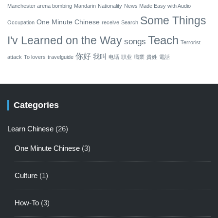
Manchester arena bombing
Mandarin
Nationality
News Made Easy with Audio
Some Things
One Minute Chinese
Occupation
receive
Search
Teach
I'v Learned on the Way
songs
Terrorist
你好
我叫
attack
To lovers
travelguide
电话
职业
職業
貴姓
電話
Categories
Learn Chinese
(26)
One Minute Chinese
(3)
Culture
(1)
How-To
(3)